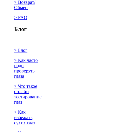
> Возврат/
Обмен
> FAQ
Блог
> Блог
> Как часто
надо
проверять
глаза
> Что такое
онлайн
тестирование
глаз
> Как
избежать
сухих глаз