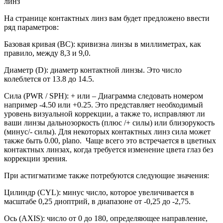
линз
На странице контактных линз вам будет предложено ввести
ряд параметров:
Базовая кривая (BC): кривизна линзы в миллиметрах, как
правило, между 8,3 и 9,0.
Диаметр (D): диаметр контактной линзы. Это число
колеблется от 13.8 до 14.5.
Сила (PWR / SPH): + или – Диаграмма следовать номером
например -4.50 или +0.25. Это представляет необходимый
уровень визуальной коррекции, а также то, исправляют ли
ваши линзы дальнозоркость (плюс /+ силы) или близорукость
(минус/- силы). Для некоторых контактных линз сила может
также быть 0.00, plano. Чаще всего это встречается в цветных
контактных линзах, когда требуется изменение цвета глаз без
коррекции зрения.
При астигматизме также потребуются следующие значения:
Цилиндр (CYL): минус число, которое увеличивается в
масштабе 0,25 диоптрий, в диапазоне от -0,25 до -2,75.
Ось (AXIS): число от 0 до 180, определяющее направление,