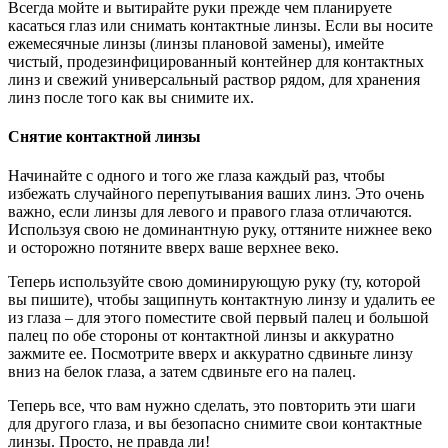
Всегда мойте и вытирайте руки прежде чем планируете
касаться глаз или снимать контактные линзы. Если вы носите
ежемесячные линзы (линзы плановой замены), имейте
чистый, продезинфицированный контейнер для контактных
линз и свежий универсальный раствор рядом, для хранения
линз после того как вы снимите их.
Снятие контактной линзы
Начинайте с одного и того же глаза каждый раз, чтобы
избежать случайного перепутывания ваших линз. Это очень
важно, если линзы для левого и правого глаза отличаются.
Используя свою не доминантную руку, оттяните нижнее веко
и осторожно потяните вверх ваше верхнее веко.
Теперь используйте свою доминирующую руку (ту, которой
вы пишите), чтобы защипнуть контактную линзу и удалить ее
из глаза – для этого поместите свой первый палец и большой
палец по обе стороны от контактной линзы и аккуратно
зажмите ее. Посмотрите вверх и аккуратно сдвиньте линзу
вниз на белок глаза, а затем сдвиньте его на палец.
Теперь все, что вам нужно сделать, это повторить эти шаги
для другого глаза, и вы безопасно снимите свои контактные
линзы. Просто, не правда ли!