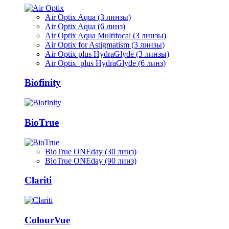
Air Optix Aqua (3 линзы)
Air Optix Aqua (6 линз)
Air Optix Aqua Multifocal (3 линзы)
Air Optix for Astigmatism (3 линзы)
Air Optix plus HydraGlyde (3 линзы)
Air Optix plus HydraGlyde (6 линз)
Biofinity
BioTrue
BioTrue ONEday (30 линз)
BioTrue ONEday (90 линз)
Clariti
ColourVue