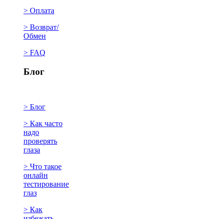
> Оплата
> Возврат/
Обмен
> FAQ
Блог
> Блог
> Как часто
надо
проверять
глаза
> Что такое
онлайн
тестирование
глаз
> Как
избежать