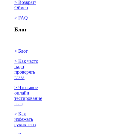
> Возврат/
Обмен
> FAQ
Блог
> Блог
> Как часто
надо
проверять
глаза
> Что такое
онлайн
тестирование
глаз
> Как
избежать
сухих глаз