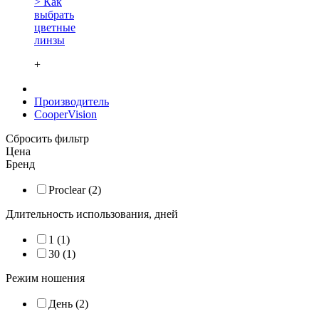
> Как
выбрать
цветные
линзы
+
Производитель
CooperVision
Сбросить фильтр
Цена
Бренд
Proclear (2)
Длительность использования, дней
1 (1)
30 (1)
Режим ношения
День (2)